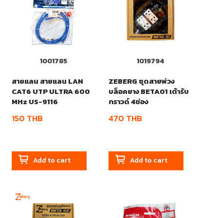
1001785
1019794
สายแลน สายแลน LAN
ZEBERG ชุดสายพ่วง
CAT6 UTP ULTRA 600
บล็อคยาง BETA01 เต้ารับ
MHz US-9116
กราวด์ 4ช่อง
150
THB
470
THB
Add to cart
Add to cart